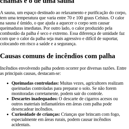
chamas e o de uma sauna
A sauna, um espaço destinado ao relaxamento e purificação do corpo,
tem uma temperatura que varia entre 70 e 100 graus Celsius. O calor
na sauna é úmido, o que ajuda a aquecer o corpo sem causar
queimaduras imediatas. Por outro lado, o calor produzido pela
combustão da palha é seco e extremo. Essa diferença de umidade faz
com que o calor da palha seja mais agressivo e difícil de suportar,
colocando em risco a saúde e a segurança.
Causas comuns de incêndios com palha
Incêndios envolvendo palha podem ocorrer por diversas razões. Entre
as principais causas, destacam-se:
Queimadas controladas:
Muitas vezes, agricultores realizam
queimadas controladas para preparar o solo. Se não forem
monitoradas corretamente, podem sair do controle.
Descartes inadequados:
O descarte de cigarros acesos ou
outros materiais inflamatórios em áreas com palha pode
desencadear incêndios.
Curiosidade de crianças:
Crianças que brincam com fogo,
especialmente em áreas rurais, podem causar incêndios
acidentais.