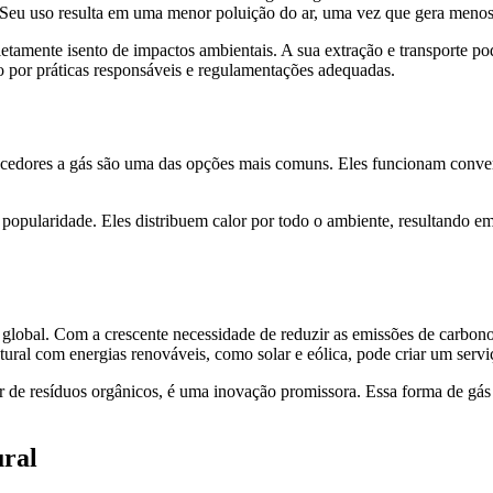
eu uso resulta em uma menor poluição do ar, uma vez que gera menos m
etamente isento de impactos ambientais. A sua extração e transporte p
o por práticas responsáveis e regulamentações adequadas.
ecedores a gás são uma das opções mais comuns. Eles funcionam convers
popularidade. Eles distribuem calor por todo o ambiente, resultando e
 global. Com a crescente necessidade de reduzir as emissões de carbon
ural com energias renováveis, como solar e eólica, pode criar um serviço
ir de resíduos orgânicos, é uma inovação promissora. Essa forma de gás
ural