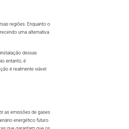
rsas regiões. Enquanto o
erecendo uma alternativa
 instalação dessas
No entanto, é
ção é realmente viável
ir as emissões de gases
enário energético futuro.
icas que garantam que os