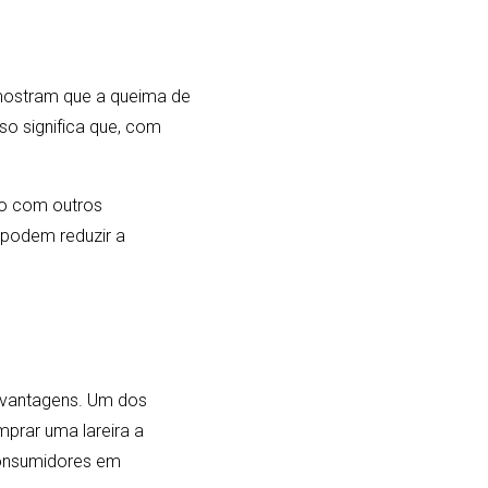
s mostram que a queima de
so significa que, com
ão com outros
 podem reduzir a
esvantagens. Um dos
mprar uma lareira a
 consumidores em