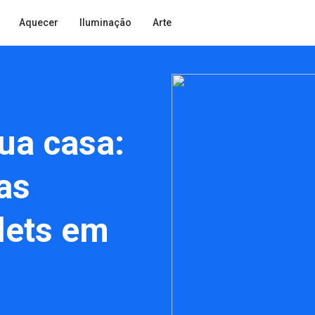
Aquecer
Iluminação
Arte
ua casa:
as
llets em