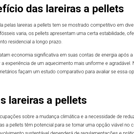
ício das lareiras a pellets
a pelas lareiras a pellets tem se mostrado competitivo em dive
ósseis varia, os pellets apresentam uma certa estabilidade, of
nto residencial a longo prazo.
atam economia significativa em suas contas de energia após a
ar a experiência de um aquecimento mais uniforme e agradável. 
rietários façam um estudo comparativo para avaliar se essa op
s lareiras a pellets
cupações sobre a mudança climática e a necessidade de reduz
iras a pellets têm potencial para se tornar uma opção viável no c
nvolvimento sustentável dependerá de regulamentações e prát