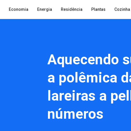
Economia
Energia
Residência
Plantas
Cozinha
Aquecendo s
a polêmica d
lareiras a pe
números