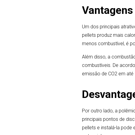
Vantagens d
Um dos principais atrati
pellets produz mais calo
menos combustível, é p
Além disso, a combustã
combustíveis. De acordo
emissão de CO2 em até 9
Desvantag
Por outro lado, a polêm
principais pontos de dis
pellets e instalá-la pod