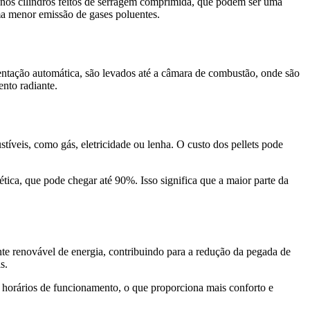
uenos cilindros feitos de serragem comprimida, que podem ser uma
ma menor emissão de gases poluentes.
entação automática, são levados até a câmara de combustão, onde são
ento radiante.
íveis, como gás, eletricidade ou lenha. O custo dos pellets pode
tica, que pode chegar até 90%. Isso significa que a maior parte da
te renovável de energia, contribuindo para a redução da pegada de
s.
horários de funcionamento, o que proporciona mais conforto e