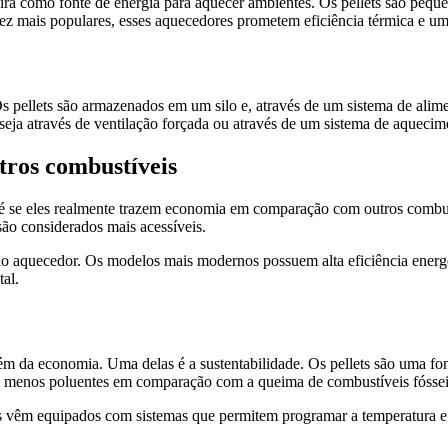
deira como fonte de energia para aquecer ambientes. Os pellets são peq
 vez mais populares, esses aquecedores prometem eficiência térmica e u
Os pellets são armazenados em um silo e, através de um sistema de alim
seja através de ventilação forçada ou através de um sistema de aquecim
tros combustíveis
 é se eles realmente trazem economia em comparação com outros combust
são considerados mais acessíveis.
 do aquecedor. Os modelos mais modernos possuem alta eficiência energé
tal.
ém da economia. Uma delas é a sustentabilidade. Os pellets são uma fon
m menos poluentes em comparação com a queima de combustíveis fóssei
 vêm equipados com sistemas que permitem programar a temperatura e 