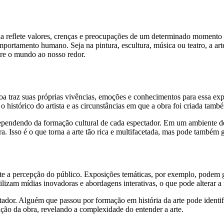
la reflete valores, crenças e preocupações de um determinado momento 
rtamento humano. Seja na pintura, escultura, música ou teatro, a arte 
re o mundo ao nosso redor.
soa traz suas próprias vivências, emoções e conhecimentos para essa ex
, o histórico do artista e as circunstâncias em que a obra foi criada
ependendo da formação cultural de cada espectador. Em um ambiente de
 Isso é o que torna a arte tão rica e multifacetada, mas pode também g
e a percepção do público. Exposições temáticas, por exemplo, podem gu
ilizam mídias inovadoras e abordagens interativas, o que pode alterar a
ador. Alguém que passou por formação em história da arte pode identifi
ação da obra, revelando a complexidade do entender a arte.