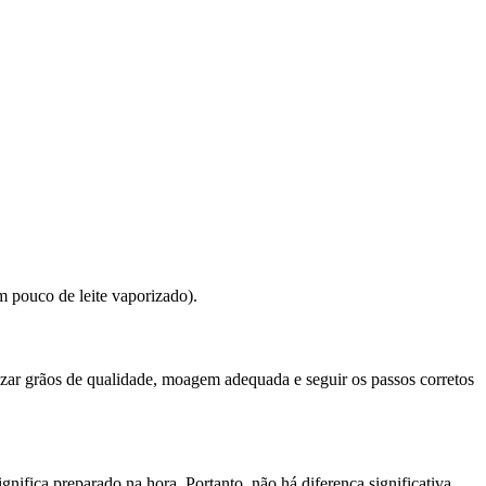
m pouco de leite vaporizado).
izar grãos de qualidade, moagem adequada e seguir os passos corretos
nifica preparado na hora. Portanto, não há diferença significativa