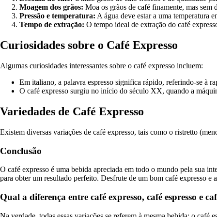
Moagem dos grãos:
Moa os grãos de café finamente, mas sem d
Pressão e temperatura:
A água deve estar a uma temperatura e
Tempo de extração:
O tempo ideal de extração do café expres
Curiosidades sobre o Café Expresso
Algumas curiosidades interessantes sobre o café expresso incluem:
Em italiano, a palavra espresso significa rápido, referindo-se à 
O café expresso surgiu no início do século XX, quando a máquina
Variedades de Café Expresso
Existem diversas variações de café expresso, tais como o ristretto (m
Conclusão
O café expresso é uma bebida apreciada em todo o mundo pela sua inten
para obter um resultado perfeito. Desfrute de um bom café expresso e a
Qual a diferença entre café expresso, café espresso e ca
Na verdade, todas essas variações se referem à mesma bebida: o café esp