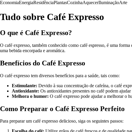
Economia
Energia
Residência
Plantas
Cozinha
Aquecer
Iluminação
Arte
Tudo sobre Café Expresso
O que é Café Expresso?
O café expresso, também conhecido como café espresso, é uma forma de 
uma bebida encorpada e aromática.
Benefícios do Café Expresso
O café expresso tem diversos benefícios para a saúde, tais como:
Estimulante:
Devido à sua concentração de cafeína, o café expre
Antioxidante:
Os antioxidantes presentes no café podem ajudar a
Melhora o humor:
O café expresso pode ajudar a melhorar o hu
Como Preparar o Café Expresso Perfeito
Para preparar um café expresso delicioso, siga os seguintes passos:
Escolha do café:
Utilize grãos de café frescos e de qualidade pa