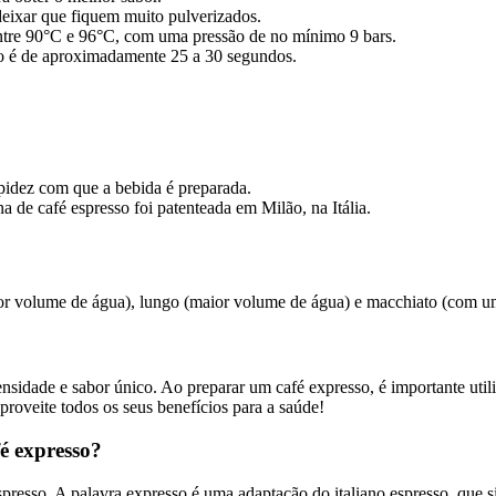
eixar que fiquem muito pulverizados.
ntre 90°C e 96°C, com uma pressão de no mínimo 9 bars.
so é de aproximadamente 25 a 30 segundos.
rapidez com que a bebida é preparada.
 de café espresso foi patenteada em Milão, na Itália.
enor volume de água), lungo (maior volume de água) e macchiato (com u
sidade e sabor único. Ao preparar um café expresso, é importante util
proveite todos os seus benefícios para a saúde!
fé expresso?
resso. A palavra expresso é uma adaptação do italiano espresso, que sig