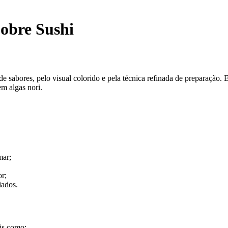
Sobre Sushi
de sabores, pelo visual colorido e pela técnica refinada de preparação.
m algas nori.
mar;
or;
iados.
ais como: