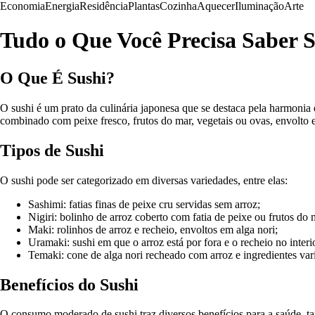
Economia
Energia
Residência
Plantas
Cozinha
Aquecer
Iluminação
Arte
Tudo o Que Você Precisa Saber 
O Que É Sushi?
O sushi é um prato da culinária japonesa que se destaca pela harmonia 
combinado com peixe fresco, frutos do mar, vegetais ou ovas, envolto e
Tipos de Sushi
O sushi pode ser categorizado em diversas variedades, entre elas:
Sashimi: fatias finas de peixe cru servidas sem arroz;
Nigiri: bolinho de arroz coberto com fatia de peixe ou frutos do 
Maki: rolinhos de arroz e recheio, envoltos em alga nori;
Uramaki: sushi em que o arroz está por fora e o recheio no interi
Temaki: cone de alga nori recheado com arroz e ingredientes var
Benefícios do Sushi
O consumo moderado de sushi traz diversos benefícios para a saúde, t