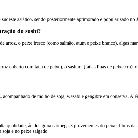
o sudeste asiático, sendo posteriormente aprimorado e popularizado no 
paração do sushi?
 de arroz, o peixe fresco (como salmão, atum e peixe branco), algas m
roz coberto com fatia de peixe), o sashimi (fatias finas de peixe cru), 
s, acompanhado de molho de soja, wasabi e gengibre em conserva. Além
lta qualidade, ácidos graxos ômega-3 provenientes do peixe, fibras das 
soja e no peixe salgado.