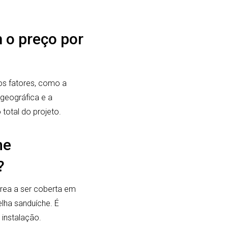
m o preço por
os fatores, como a
 geográfica e a
total do projeto.
he
?
área a ser coberta em
lha sanduíche. É
instalação.