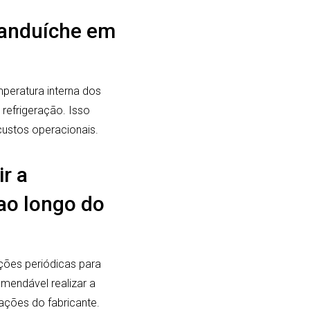
 sanduíche em
peratura interna dos
refrigeração. Isso
ustos operacionais.
r a
 ao longo do
peções periódicas para
omendável realizar a
ações do fabricante.