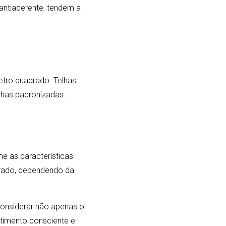
antiaderente, tendem a
etro quadrado. Telhas
lhas padronizadas.
e as características
drado, dependendo da
considerar não apenas o
estimento consciente e