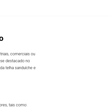
o
riais, comerciais ou
em se destacado no
da telha sanduíche e
res, tais como: