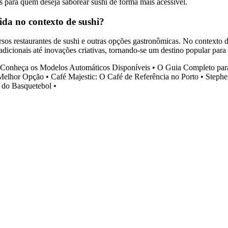
para quem deseja saborear sushi de forma mais acessível.
da no contexto de sushi?
s restaurantes de sushi e outras opções gastronômicas. No contexto d
adicionais até inovações criativas, tornando-se um destino popular para
 Conheça os Modelos Automáticos Disponíveis
•
O Guia Completo par
 Melhor Opção
•
Café Majestic: O Café de Referência no Porto
•
Stephe
 do Basquetebol
•