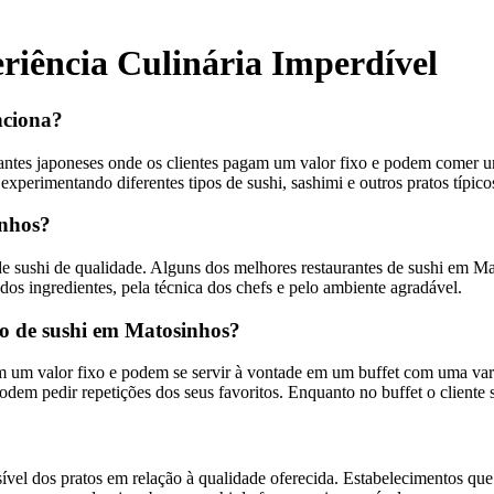
iência Culinária Imperdível
nciona?
antes japoneses onde os clientes pagam um valor fixo e podem comer um
xperimentando diferentes tipos de sushi, sashimi e outros pratos típicos
inhos?
de sushi de qualidade. Alguns dos melhores restaurantes de sushi em M
 dos ingredientes, pela técnica dos chefs e pelo ambiente agradável.
zio de sushi em Matosinhos?
 um valor fixo e podem se servir à vontade em um buffet com uma varie
podem pedir repetições dos seus favoritos. Enquanto no buffet o cliente 
ível dos pratos em relação à qualidade oferecida. Estabelecimentos q