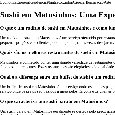
Economia
Energia
Residência
Plantas
Cozinha
Aquecer
Iluminação
Arte
Sushi em Matosinhos: Uma Exper
O que é um rodízio de sushi em Matosinhos e como fu
Um rodízio de sushi em Matosinhos é um serviço oferecido por restaur
pequenas porções e os clientes podem repetir quantas vezes desejarem, e
Quais são os melhores restaurantes de sushi em Matos
Matosinhos é conhecido por ter uma grande variedade de restaurantes 
Japonesa, entre outros. Esses restaurantes são elogiados pela qualidade
Qual é a diferença entre um buffet de sushi e um rodí
Um buffet de sushi em Matosinhos é um serviço onde os clientes pagam
serviço onde os pratos são trazidos à mesa pelos garçons e os clientes 
O que caracteriza um sushi barato em Matosinhos?
Um sushi barato em Matosinhos geralmente se destaca pelo preço acess