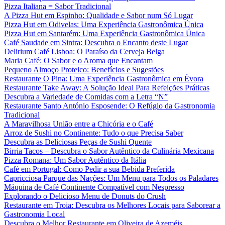
Pizza Italiana = Sabor Tradicional
A Pizza Hut em Espinho: Qualidade e Sabor num Só Lugar
Pizza Hut em Odivelas: Uma Experiência Gastronômica Única
Pizza Hut em Santarém: Uma Experiência Gastronômica Única
Café Saudade em Sintra: Descubra o Encanto deste Lugar
Delirium Café Lisboa: O Paraíso da Cerveja Belga
Maria Café: O Sabor e o Aroma que Encantam
Pequeno Almoço Proteico: Benefícios e Sugestões
Restaurante O Pina: Uma Experiência Gastronômica em Évora
Restaurante Take Away: A Solução Ideal Para Refeições Práticas
Descubra a Variedade de Comidas com a Letra “N”
Restaurante Santo António Esposende: O Refúgio da Gastronomia
Tradicional
A Maravilhosa União entre a Chicória e o Café
Arroz de Sushi no Continente: Tudo o que Precisa Saber
Descubra as Deliciosas Peças de Sushi Quente
Birria Tacos – Descubra o Sabor Autêntico da Culinária Mexicana
Pizza Romana: Um Sabor Autêntico da Itália
Café em Portugal: Como Pedir a sua Bebida Preferida
Capricciosa Parque das Nações: Um Menu para Todos os Paladares
Máquina de Café Continente Compatível com Nespresso
Explorando o Delicioso Menu de Donuts do Crush
Restaurante em Troia: Descubra os Melhores Locais para Saborear a
Gastronomia Local
Descubra o Melhor Restaurante em Oliveira de Azeméis