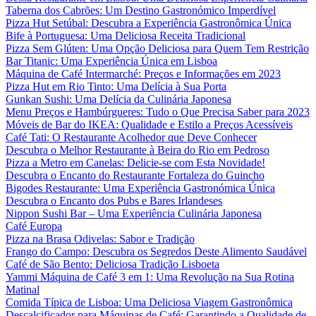
Taberna dos Cabrões: Um Destino Gastronómico Imperdível
Pizza Hut Setúbal: Descubra a Experiência Gastronômica Única
Bife à Portuguesa: Uma Deliciosa Receita Tradicional
Pizza Sem Glúten: Uma Opção Deliciosa para Quem Tem Restrição
Bar Titanic: Uma Experiência Única em Lisboa
Máquina de Café Intermarché: Preços e Informações em 2023
Pizza Hut em Rio Tinto: Uma Delícia à Sua Porta
Gunkan Sushi: Uma Delícia da Culinária Japonesa
Menu Preços e Hambúrgueres: Tudo o Que Precisa Saber para 2023
Móveis de Bar do IKEA: Qualidade e Estilo a Preços Acessíveis
Café Tati: O Restaurante Acolhedor que Deve Conhecer
Descubra o Melhor Restaurante à Beira do Rio em Pedroso
Pizza a Metro em Canelas: Delicie-se com Esta Novidade!
Descubra o Encanto do Restaurante Fortaleza do Guincho
Bigodes Restaurante: Uma Experiência Gastronómica Única
Descubra o Encanto dos Pubs e Bares Irlandeses
Nippon Sushi Bar – Uma Experiência Culinária Japonesa
Café Europa
Pizza na Brasa Odivelas: Sabor e Tradição
Frango do Campo: Descubra os Segredos Deste Alimento Saudável
Café de São Bento: Deliciosa Tradição Lisboeta
Yammi Máquina de Café 3 em 1: Uma Revolução na Sua Rotina
Matinal
Comida Típica de Lisboa: Uma Deliciosa Viagem Gastronômica
Descalcificador para Máquinas de Café: Garantindo a Qualidade de