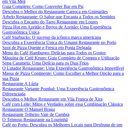
em Vila Meã
Guia Completo: Como Converter Bar em Psi
Descubra o Melhor do Restaurante Carroça em Guimarães
Arbelo Restaurante: O Sabor que Encanta a Todos os Sentidos
Descubra o Encanto do Tarro Restaurante em Loures
Pizza Hut em Azeitão e Brejos de Azeitão: Uma Experiência
Gastronômica Única
Café Starbucks: O sucesso da icônica marca americana
Descubra a Experiência Única do Umami Restaurante no Porto
Spot de Pizza Quente e Fresca em Ponta Delgada
Menu do Café Hamburgo: Delícias para Todos os Gostos
Máquina de Café Krups: Guia Completo de Compra e Utilização
Sopa Caramela: Uma Delícia para os Dias Frios
O Lutador Restaurante: Uma Experiência Gastronômica Imperdível
Massa de Pizza Continente: Como Escolher a Melhor Opção para a
sua Pizza
Restaurante A Lúria
Restaurante Variante Pombal: Uma Experiência Gastronômica
Diferenciada
Descubra o Melhor Restaurante em Vila Franca de Xira
Café com Leite: Mitos e Verdades sobre essa Combinação Clássica
Restaurante O Manuel Braga
Restaurante Telheiro Vale de Cambra
O Teimoso Restaurante na Lourinhã
Café no Porto: Descubra os Melhores Locais para Desfrutar de um