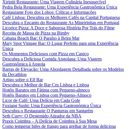
Xiripiti Restaurante: Uma Viagem Culinária Inesquecível
Pedra Bela Restaurante: Uma Experiência Gastronômica Única
Restaurante Fojo dos Lobos: Críticas e Informações
Café Lisboa: Descubra os Melhores Cafés na Capital Portuguesa
Descubra o Encanto do Restaurante As Mineirinhas em Portugal
Licorice Pizza: A Doce e Saborosa História Por Trás do Filme
Receita de Massa de Pizza na Bimby
Cabana Beach Bar: O Paraíso à Beira Mar
Mary Spot Vintage Bar: O Lugar Perfeito para uma Experiência
Única
Os Momentos Deliciosos com Pizza em Caniço
Descubra a Deliciosa Comida Angolana: Uma Viagem
Gastronômica à Angola
Barras de Elevação: Uma Abordagem Detalhada sobre os Modelos
da Decathlon
Artigo sobre o Elf Bar
Descubra o Melhor de Bar Cru Lisboa e Lisboa
Hotéis Baratos em Fátima com Pequeno-almoço
Hotéis Baratos em Lisboa com Pequeno-Almoço
Licor de Café: Uma Delícia em Cada Gole
Fuxiang Sushi: Uma Experiência Gastronómica Única
Descubra o Restaurante O Panturras em Santarém
Seth Curry: O Destemido Atirador da NBA
Praxis Coimbra – A Delícia de Coimbra à Sua Mesa
Como temperar bifes de frango para grelhar de forma deliciosa