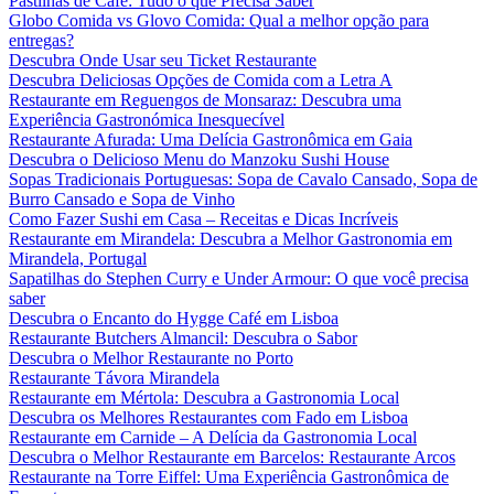
Pastilhas de Café: Tudo o que Precisa Saber
Globo Comida vs Glovo Comida: Qual a melhor opção para
entregas?
Descubra Onde Usar seu Ticket Restaurante
Descubra Deliciosas Opções de Comida com a Letra A
Restaurante em Reguengos de Monsaraz: Descubra uma
Experiência Gastronómica Inesquecível
Restaurante Afurada: Uma Delícia Gastronômica em Gaia
Descubra o Delicioso Menu do Manzoku Sushi House
Sopas Tradicionais Portuguesas: Sopa de Cavalo Cansado, Sopa de
Burro Cansado e Sopa de Vinho
Como Fazer Sushi em Casa – Receitas e Dicas Incríveis
Restaurante em Mirandela: Descubra a Melhor Gastronomia em
Mirandela, Portugal
Sapatilhas do Stephen Curry e Under Armour: O que você precisa
saber
Descubra o Encanto do Hygge Café em Lisboa
Restaurante Butchers Almancil: Descubra o Sabor
Descubra o Melhor Restaurante no Porto
Restaurante Távora Mirandela
Restaurante em Mértola: Descubra a Gastronomia Local
Descubra os Melhores Restaurantes com Fado em Lisboa
Restaurante em Carnide – A Delícia da Gastronomia Local
Descubra o Melhor Restaurante em Barcelos: Restaurante Arcos
Restaurante na Torre Eiffel: Uma Experiência Gastronômica de