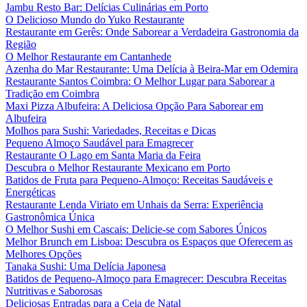
Jambu Resto Bar: Delícias Culinárias em Porto
O Delicioso Mundo do Yuko Restaurante
Restaurante em Gerês: Onde Saborear a Verdadeira Gastronomia da
Região
O Melhor Restaurante em Cantanhede
Azenha do Mar Restaurante: Uma Delícia à Beira-Mar em Odemira
Restaurante Santos Coimbra: O Melhor Lugar para Saborear a
Tradição em Coimbra
Maxi Pizza Albufeira: A Deliciosa Opção Para Saborear em
Albufeira
Molhos para Sushi: Variedades, Receitas e Dicas
Pequeno Almoço Saudável para Emagrecer
Restaurante O Lago em Santa Maria da Feira
Descubra o Melhor Restaurante Mexicano em Porto
Batidos de Fruta para Pequeno-Almoço: Receitas Saudáveis e
Energéticas
Restaurante Lenda Viriato em Unhais da Serra: Experiência
Gastronômica Única
O Melhor Sushi em Cascais: Delicie-se com Sabores Únicos
Melhor Brunch em Lisboa: Descubra os Espaços que Oferecem as
Melhores Opções
Tanaka Sushi: Uma Delícia Japonesa
Batidos de Pequeno-Almoço para Emagrecer: Descubra Receitas
Nutritivas e Saborosas
Deliciosas Entradas para a Ceia de Natal