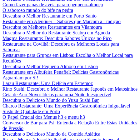
Como fazer papas de aveia para o pequeno-almoço
O saboroso mundo do bife na pedra
Descubra o Melhor Restaurante em Porto Santo
Restaurante em Alenquer – Sabores que Marcam a Tradição
Descubra os Melhores Restaurantes em Vilamoura
Descubra o Melhor do Restaurante Seabra em Águeda
Magma Restaurante: Descubra Sabores Únicos no Pico
Restaurante na Covilhã: Descubra os Melhores Locais para
Saborear
Restaurante para Grupos em Lisboa: Escolha o Melhor Local para
Reuniões
Descubra o Melhor Pequeno Almoço em Lisboa
Restaurante em Albufeira Penafiel: Delícias Gastronômicas
Aguardam por Si!
Larau Restaurante: Uma Delícia em Estremoz
Rino Sushi: Descubra o Melhor Restaurante Japonês em Matosinhos
Ceia de Ano Novo: Ideias para uma Noite Inesquecível
Descubra o Delicioso Mundo do Yuzu Sushi Bar
Charco Restaurante: Uma Experiência Gastronômica Inigualável
Sushi de Qualidade em Porto
O Papel Crucial dos Menus h3 e menu h3
Conversor de Bar para Psi: Entenda a Relação Entre Estas Unidades
de Pressão
Descubra o Delicioso Mundo da Comida Asiática
Pizza a Metro: A Escolha Perfeita para seu Evento Especial