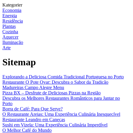
Kategorier
Economia
Energia
Residência
Plantas
Cozinha
Aquecer
Iluminação
Arte
Sitemap
Explorando a Deliciosa Comida Tradicional Portuguesa no Porto
Restaurante O Pote Ovar: Descubra o Sabor da Tradição
Madureiras Campo Alegre Menu
Pizza BX – Desfrute de Deliciosas Pizzas na Região
Descubra os Melhores Restaurantes Românticos para Jantar no
Porto
Borra de Café: Para Que Serve?
O Restaurante Areias: Uma Experiência Culinária Inesquecível
Restaurante Leandro em Caneças
Sushi em Vizela: Uma Experiência Culinária Imperdível
O Melhor Café do Mundo