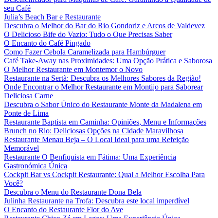
seu Café
Julia’s Beach Bar e Restaurante
Descubra o Melhor do Bar do Rio Gondoriz e Arcos de Valdevez
O Delicioso Bife do Vazio: Tudo o Que Precisas Saber
O Encanto do Café Pingado
Como Fazer Cebola Caramelizada para Hambúrguer
Café Take-Away nas Proximidades: Uma Opção Prática e Saborosa
O Melhor Restaurante em Montemor o Novo
Restaurante na Sertã: Descubra os Melhores Sabores da Região!
Onde Encontrar o Melhor Restaurante em Montijo para Saborear
Deliciosa Carne
Descubra o Sabor Único do Restaurante Monte da Madalena em
Ponte de Lima
Restaurante Baptista em Caminha: Opiniões, Menu e Informações
Brunch no Rio: Deliciosas Opções na Cidade Maravilhosa
Restaurante Menau Beja – O Local Ideal para uma Refeição
Memorável
Restaurante O Benfiquista em Fátima: Uma Experiência
Gastronómica Única
Cockpit Bar vs Cockpit Restaurante: Qual a Melhor Escolha Para
Você?
Descubra o Menu do Restaurante Dona Bela
Julinha Restaurante na Trofa: Descubra este local imperdível
O Encanto do Restaurante Flor do Ave