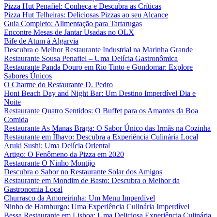
Pizza Hut Penafiel: Conheça e Descubra as Críticas
Pizza Hut Telheiras: Deliciosas Pizzas ao seu Alcance
Guia Completo: Alimentação para Tartarugas
Encontre Mesas de Jantar Usadas no OLX
Bife de Atum à Algarvia
Descubra o Melhor Restaurante Industrial na Marinha Grande
Restaurante Sousa Penafiel – Uma Delícia Gastronômica
Restaurante Panda Douro em Rio Tinto e Gondomar: Explore
Sabores Únicos
O Charme do Restaurante D. Pedro
Honi Beach Day and Night Bar: Um Destino Imperdível Dia e
Noite
Restaurante Quatro Sentidos: O Buffet para os Amantes da Boa
Comida
Restaurante As Manas Braga: O Sabor Único das Irmãs na Cozinha
Restaurante em Ílhavo: Descubra a Experiência Culinária Local
Aruki Sushi: Uma Delícia Oriental
Artigo: O Fenômeno da Pizza em 2020
Restaurante O Ninho Montijo
Descubra o Sabor no Restaurante Solar dos Amigos
Restaurante em Mondim de Basto: Descubra o Melhor da
Gastronomia Local
Churrasco da Amoreirinha: Um Menu Imperdível
Ninho de Hamburgo: Uma Experiência Culinária Imperdível
Bessa Restaurante em Lisboa: Uma Deliciosa Experiência Culinária