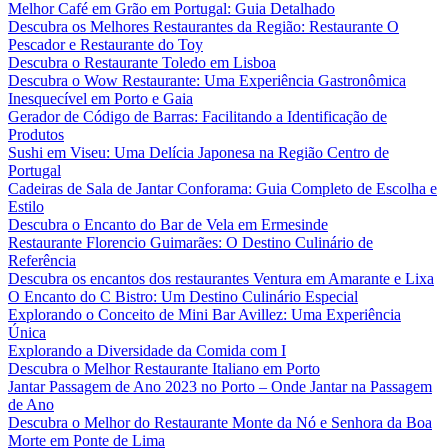
Melhor Café em Grão em Portugal: Guia Detalhado
Descubra os Melhores Restaurantes da Região: Restaurante O
Pescador e Restaurante do Toy
Descubra o Restaurante Toledo em Lisboa
Descubra o Wow Restaurante: Uma Experiência Gastronômica
Inesquecível em Porto e Gaia
Gerador de Código de Barras: Facilitando a Identificação de
Produtos
Sushi em Viseu: Uma Delícia Japonesa na Região Centro de
Portugal
Cadeiras de Sala de Jantar Conforama: Guia Completo de Escolha e
Estilo
Descubra o Encanto do Bar de Vela em Ermesinde
Restaurante Florencio Guimarães: O Destino Culinário de
Referência
Descubra os encantos dos restaurantes Ventura em Amarante e Lixa
O Encanto do C Bistro: Um Destino Culinário Especial
Explorando o Conceito de Mini Bar Avillez: Uma Experiência
Única
Explorando a Diversidade da Comida com I
Descubra o Melhor Restaurante Italiano em Porto
Jantar Passagem de Ano 2023 no Porto – Onde Jantar na Passagem
de Ano
Descubra o Melhor do Restaurante Monte da Nó e Senhora da Boa
Morte em Ponte de Lima