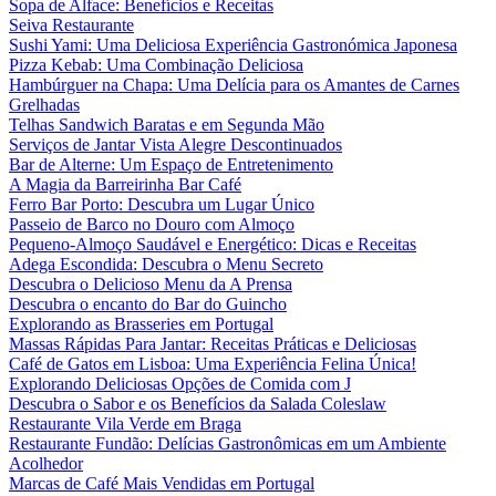
Sopa de Alface: Benefícios e Receitas
Seiva Restaurante
Sushi Yami: Uma Deliciosa Experiência Gastronómica Japonesa
Pizza Kebab: Uma Combinação Deliciosa
Hambúrguer na Chapa: Uma Delícia para os Amantes de Carnes
Grelhadas
Telhas Sandwich Baratas e em Segunda Mão
Serviços de Jantar Vista Alegre Descontinuados
Bar de Alterne: Um Espaço de Entretenimento
A Magia da Barreirinha Bar Café
Ferro Bar Porto: Descubra um Lugar Único
Passeio de Barco no Douro com Almoço
Pequeno-Almoço Saudável e Energético: Dicas e Receitas
Adega Escondida: Descubra o Menu Secreto
Descubra o Delicioso Menu da A Prensa
Descubra o encanto do Bar do Guincho
Explorando as Brasseries em Portugal
Massas Rápidas Para Jantar: Receitas Práticas e Deliciosas
Café de Gatos em Lisboa: Uma Experiência Felina Única!
Explorando Deliciosas Opções de Comida com J
Descubra o Sabor e os Benefícios da Salada Coleslaw
Restaurante Vila Verde em Braga
Restaurante Fundão: Delícias Gastronômicas em um Ambiente
Acolhedor
Marcas de Café Mais Vendidas em Portugal