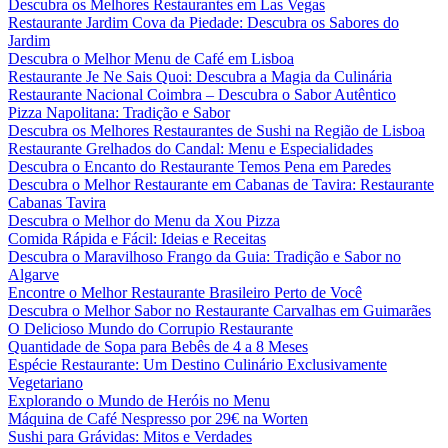
Descubra os Melhores Restaurantes em Las Vegas
Restaurante Jardim Cova da Piedade: Descubra os Sabores do
Jardim
Descubra o Melhor Menu de Café em Lisboa
Restaurante Je Ne Sais Quoi: Descubra a Magia da Culinária
Restaurante Nacional Coimbra – Descubra o Sabor Autêntico
Pizza Napolitana: Tradição e Sabor
Descubra os Melhores Restaurantes de Sushi na Região de Lisboa
Restaurante Grelhados do Candal: Menu e Especialidades
Descubra o Encanto do Restaurante Temos Pena em Paredes
Descubra o Melhor Restaurante em Cabanas de Tavira: Restaurante
Cabanas Tavira
Descubra o Melhor do Menu da Xou Pizza
Comida Rápida e Fácil: Ideias e Receitas
Descubra o Maravilhoso Frango da Guia: Tradição e Sabor no
Algarve
Encontre o Melhor Restaurante Brasileiro Perto de Você
Descubra o Melhor Sabor no Restaurante Carvalhas em Guimarães
O Delicioso Mundo do Corrupio Restaurante
Quantidade de Sopa para Bebês de 4 a 8 Meses
Espécie Restaurante: Um Destino Culinário Exclusivamente
Vegetariano
Explorando o Mundo de Heróis no Menu
Máquina de Café Nespresso por 29€ na Worten
Sushi para Grávidas: Mitos e Verdades