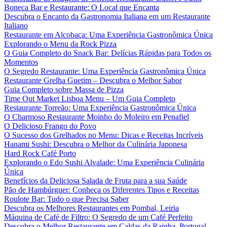
Boneca Bar e Restaurante: O Local que Encanta
Descubra o Encanto da Gastronomia Italiana em um Restaurante
Italiano
Restaurante em Alcobaça: Uma Experiência Gastronômica Única
Explorando o Menu da Rock Pizza
O Guia Completo do Snack Bar: Delícias Rápidas para Todos os
Momentos
O Segredo Restaurante: Uma Experiência Gastronômica Única
Restaurante Grelha Guetim – Descubra o Melhor Sabor
Guia Completo sobre Massa de Pizza
Time Out Market Lisboa Menu – Um Guia Completo
Restaurante Torreão: Uma Experiência Gastronômica Única
O Charmoso Restaurante Moinho do Moleiro em Penafiel
O Delicioso Frango do Povo
O Sucesso dos Grelhados no Menu: Dicas e Receitas Incríveis
Hanami Sushi: Descubra o Melhor da Culinária Japonesa
Hard Rock Café Porto
Explorando o Edo Sushi Alvalade: Uma Experiência Culinária
Única
Benefícios da Deliciosa Salada de Fruta para a sua Saúde
Pão de Hambúrguer: Conheça os Diferentes Tipos e Receitas
Roulote Bar: Tudo o que Precisa Saber
Descubra os Melhores Restaurantes em Pombal, Leiria
Máquina de Café de Filtro: O Segredo de um Café Perfeito
Descubra o Melhor Restaurante em Caldas da Rainha, Portugal