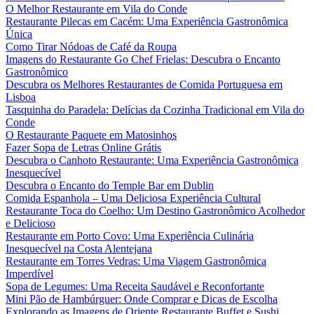
O Melhor Restaurante em Vila do Conde
Restaurante Pilecas em Cacém: Uma Experiência Gastronômica
Única
Como Tirar Nódoas de Café da Roupa
Imagens do Restaurante Go Chef Frielas: Descubra o Encanto
Gastronômico
Descubra os Melhores Restaurantes de Comida Portuguesa em
Lisboa
Tasquinha do Paradela: Delícias da Cozinha Tradicional em Vila do
Conde
O Restaurante Paquete em Matosinhos
Fazer Sopa de Letras Online Grátis
Descubra o Canhoto Restaurante: Uma Experiência Gastronômica
Inesquecível
Descubra o Encanto do Temple Bar em Dublin
Comida Espanhola – Uma Deliciosa Experiência Cultural
Restaurante Toca do Coelho: Um Destino Gastronômico Acolhedor
e Delicioso
Restaurante em Porto Covo: Uma Experiência Culinária
Inesquecível na Costa Alentejana
Restaurante em Torres Vedras: Uma Viagem Gastronômica
Imperdível
Sopa de Legumes: Uma Receita Saudável e Reconfortante
Mini Pão de Hambúrguer: Onde Comprar e Dicas de Escolha
Explorando as Imagens de Oriente Restaurante Buffet e Sushi