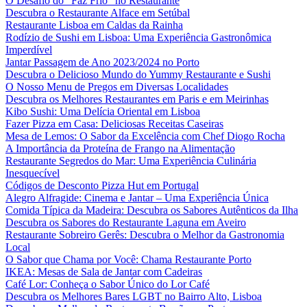
O Desafio do “Faz Frio” no Restaurante
Descubra o Restaurante Alface em Setúbal
Restaurante Lisboa em Caldas da Rainha
Rodízio de Sushi em Lisboa: Uma Experiência Gastronômica
Imperdível
Jantar Passagem de Ano 2023/2024 no Porto
Descubra o Delicioso Mundo do Yummy Restaurante e Sushi
O Nosso Menu de Pregos em Diversas Localidades
Descubra os Melhores Restaurantes em Paris e em Meirinhas
Kibo Sushi: Uma Delícia Oriental em Lisboa
Fazer Pizza em Casa: Deliciosas Receitas Caseiras
Mesa de Lemos: O Sabor da Excelência com Chef Diogo Rocha
A Importância da Proteína de Frango na Alimentação
Restaurante Segredos do Mar: Uma Experiência Culinária
Inesquecível
Códigos de Desconto Pizza Hut em Portugal
Alegro Alfragide: Cinema e Jantar – Uma Experiência Única
Comida Típica da Madeira: Descubra os Sabores Autênticos da Ilha
Descubra os Sabores do Restaurante Laguna em Aveiro
Restaurante Sobreiro Gerês: Descubra o Melhor da Gastronomia
Local
O Sabor que Chama por Você: Chama Restaurante Porto
IKEA: Mesas de Sala de Jantar com Cadeiras
Café Lor: Conheça o Sabor Único do Lor Café
Descubra os Melhores Bares LGBT no Bairro Alto, Lisboa