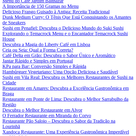
Menu do Café Jardim Balthazar
A Importância de 150 Gramas no Menu
Delicioso Frango Guisado à Antiga: Receita Tradicional
Dunk Medium Curry: O Tênis Que Está Conquistando os Amantes
de Sneakers
Sushi em Penafiel: Descubra o Delicioso Mundo do Suki Sushi
Explorando o Temacrock Menu e o Encantador Temacrock Sushi
House
Descubra a Magia do Liberty Café em Lisboa
Ceia ou Seia: Qual a Forma Correta?
Café Delta em Grão: Descubra o Sabor Único e Aromático
Jantar Rápido e Simples em Portugal
KPa para Bar: Conversão Simples e Rápida
Hambúrguer Vegetariano: Uma Opção Deliciosa e Saudável
Sushi em Vila Real: Descubra os Melhores Restaurantes de Sushi na
Cidade
Restaurante em Amares: Descubra a Excelência Gastronômica em
Braga
Restaurante em Ponte de Lima: Descubra o Melhor Sarrabulho da
Região
Descubra o Melhor Restaurante em Alvor
O Ferrador Restaurante em Miranda do Corvo
Restaurante Pão Saloio – Descubra o Sabor da Tradição na
Lourinhã
Xandoca Restaurante: Uma Experiência Gastronômica Imperdível