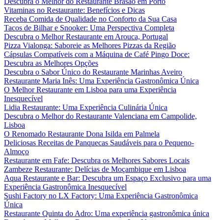
Descubra o Melhor do Restaurante Brasão em Porto
Vitaminas no Restaurante: Benefícios e Dicas
Receba Comida de Qualidade no Conforto da Sua Casa
Tacos de Bilhar e Snooker: Uma Perspectiva Completa
Descubra o Melhor Restaurante em Arouca, Portugal
Pizza Vialonga: Saboreie as Melhores Pizzas da Região
Cápsulas Compatíveis com a Máquina de Café Pingo Doce:
Descubra as Melhores Opções
Descubra o Sabor Único do Restaurante Marinhas Aveiro
Restaurante Maria Inês: Uma Experiência Gastronômica Única
O Melhor Restaurante em Lisboa para uma Experiência
Inesquecível
Lidia Restaurante: Uma Experiência Culinária Única
Descubra o Melhor do Restaurante Valenciana em Campolide,
Lisboa
O Renomado Restaurante Dona Isilda em Palmela
Deliciosas Receitas de Panquecas Saudáveis para o Pequeno-
Almoço
Restaurante em Fafe: Descubra os Melhores Sabores Locais
Zambeze Restaurante: Delícias de Moçambique em Lisboa
Aqua Restaurante e Bar: Descubra um Espaço Exclusivo para uma
Experiência Gastronômica Inesquecível
Sushi Factory no LX Factory: Uma Experiência Gastronômica
Única
Restaurante Quinta do Adro: Uma experiência gastronômica única