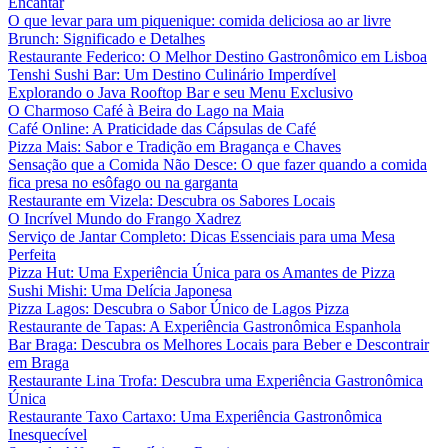
Encantar
O que levar para um piquenique: comida deliciosa ao ar livre
Brunch: Significado e Detalhes
Restaurante Federico: O Melhor Destino Gastronômico em Lisboa
Tenshi Sushi Bar: Um Destino Culinário Imperdível
Explorando o Java Rooftop Bar e seu Menu Exclusivo
O Charmoso Café à Beira do Lago na Maia
Café Online: A Praticidade das Cápsulas de Café
Pizza Mais: Sabor e Tradição em Bragança e Chaves
Sensação que a Comida Não Desce: O que fazer quando a comida
fica presa no esôfago ou na garganta
Restaurante em Vizela: Descubra os Sabores Locais
O Incrível Mundo do Frango Xadrez
Serviço de Jantar Completo: Dicas Essenciais para uma Mesa
Perfeita
Pizza Hut: Uma Experiência Única para os Amantes de Pizza
Sushi Mishi: Uma Delícia Japonesa
Pizza Lagos: Descubra o Sabor Único de Lagos Pizza
Restaurante de Tapas: A Experiência Gastronômica Espanhola
Bar Braga: Descubra os Melhores Locais para Beber e Descontrair
em Braga
Restaurante Lina Trofa: Descubra uma Experiência Gastronômica
Única
Restaurante Taxo Cartaxo: Uma Experiência Gastronômica
Inesquecível