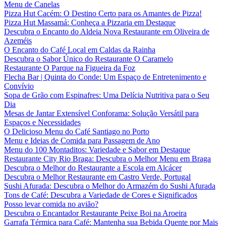
Menu de Canelas
Pizza Hut Cacém: O Destino Certo para os Amantes de Pizza!
Pizza Hut Massamá: Conheça a Pizzaria em Destaque
Descubra o Encanto do Aldeia Nova Restaurante em Oliveira de
Azeméis
O Encanto do Café Local em Caldas da Rainha
Descubra o Sabor Único do Restaurante O Caramelo
Restaurante O Parque na Figueira da Foz
Flecha Bar | Quinta do Conde: Um Espaço de Entretenimento e
Convívio
Sopa de Grão com Espinafres: Uma Delícia Nutritiva para o Seu
Dia
Mesas de Jantar Extensível Conforama: Solução Versátil para
Espaços e Necessidades
O Delicioso Menu do Café Santiago no Porto
Menu e Ideias de Comida para Passagem de Ano
Menu do 100 Montaditos: Variedade e Sabor em Destaque
Restaurante City Rio Braga: Descubra o Melhor Menu em Braga
Descubra o Melhor do Restaurante a Escola em Alcácer
Descubra o Melhor Restaurante em Castro Verde, Portugal
Sushi Afurada: Descubra o Melhor do Armazém do Sushi Afurada
Tons de Café: Descubra a Variedade de Cores e Significados
Posso levar comida no avião?
Descubra o Encantador Restaurante Peixe Boi na Aroeira
Garrafa Térmica para Café: Mantenha sua Bebida Quente por Mais