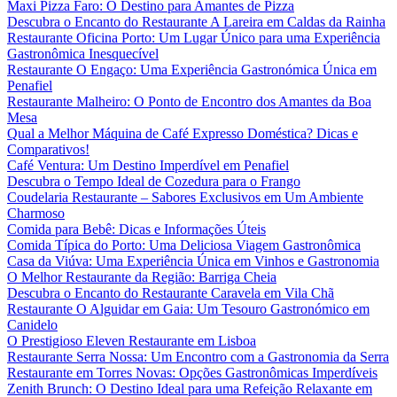
Maxi Pizza Faro: O Destino para Amantes de Pizza
Descubra o Encanto do Restaurante A Lareira em Caldas da Rainha
Restaurante Oficina Porto: Um Lugar Único para uma Experiência
Gastronômica Inesquecível
Restaurante O Engaço: Uma Experiência Gastronómica Única em
Penafiel
Restaurante Malheiro: O Ponto de Encontro dos Amantes da Boa
Mesa
Qual a Melhor Máquina de Café Expresso Doméstica? Dicas e
Comparativos!
Café Ventura: Um Destino Imperdível em Penafiel
Descubra o Tempo Ideal de Cozedura para o Frango
Coudelaria Restaurante – Sabores Exclusivos em Um Ambiente
Charmoso
Comida para Bebê: Dicas e Informações Úteis
Comida Típica do Porto: Uma Deliciosa Viagem Gastronômica
Casa da Viúva: Uma Experiência Única em Vinhos e Gastronomia
O Melhor Restaurante da Região: Barriga Cheia
Descubra o Encanto do Restaurante Caravela em Vila Chã
Restaurante O Alguidar em Gaia: Um Tesouro Gastronómico em
Canidelo
O Prestigioso Eleven Restaurante em Lisboa
Restaurante Serra Nossa: Um Encontro com a Gastronomia da Serra
Restaurante em Torres Novas: Opções Gastronômicas Imperdíveis
Zenith Brunch: O Destino Ideal para uma Refeição Relaxante em