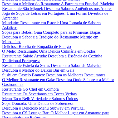
Descubra o Melhor do Restaurante A Parreira em Funchal, Madeira
Restaurante São Miguel: Descubra Sabores Autênticos nos Açores
Jogo de Sopa de Letras em Português: Uma Forma Divertida de
Aprender
Mandarim Restaurante em Estoril: Uma Jornada de Sabores
Asiáticos
Sopas para Bebês: Guia Completo para as Primeiras Etapas
Descubra o Sabor e a Tradição do Restaurante Marujo em
Matosinhos
Deliciosa Receita de Empadão de Frango
O Melro Restaurante: Uma Delícia Culinária em Óbidos
Restaurante Saloio Arruda: Descubra a Essência da Cozinha
Tradicional Portuguesa
Restaurante Estrela da Serra: Descubra o Sabor da Malveira
Descubra o Melhor do Daikiri Bar em Gaia
Sushi em Castelo Branco: Descubra os Melhores Restaurantes
O Melhor Restaurante em Gaia: Descubra Onde Saborear a Melhor
Gastronomia
Restaurante Go Chef em Coimbra
Restaurante Os Severianos em Torres Vedras
Menu Taco Bell: Variedade e Sabores Únicos
Sopa Dourada: Uma Delícia de Sobremesa
Descubra o Delicioso Menu Subway em Portugal
Descubra o CS Lounge Bar: O Melhor Lugar em Amarante para
Descontrair e se Refrescar