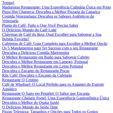
Tempo!
Madureiras Restaurante: Uma Experiência Culinária Única em Porto
Pizza Hut Charneca: Descubra a Melhor Pizzaria da Caparica
Comida Venezuelana: Descubra os Sabores Autênticos da
Venezuela
Planta do Café: Tudo o Que Você Precisa Saber
O Delicioso Mundo do Café Latte
Chávenas de Café do Ikea: Qual Escolher para Saborear a Sua
Bebida Favorita?
Cafeteiras de Café: Guia Completo para Escolher a Melhor Opção
Os 5 Mandamentos para Ter Sucesso com o seu Restaurante
Descubra a Deliciosa Comida Marroquina
O Melhor Restaurante em Baião para Saborear Cabrito
Descubra o Melhor Restaurante em Lamego, Portugal
Descubra o Melhor Restaurante em Leiria Portugal
Descubra o Encanto do Restaurante Poças
Ritz Café: Descubra o Encanto da Cafetaria
Restaurante O Cristino
Café de Windsurf: O Local Perfeito para os Amantes do Esporte
Aquático
Restaurante O Sapo em Penafiel: O Sabor que Encanta
Restaurante Chafariz Portel: Uma Experiência Gastronômica Única
Descubra o Melhor do Osaka Sushi
O Delicioso Mundo do Sushi Time
Pizzas Telepizza: Tamanhos e Opções para Todos os Gostos