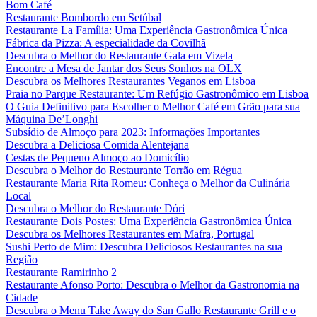
Bom Café
Restaurante Bombordo em Setúbal
Restaurante La Família: Uma Experiência Gastronômica Única
Fábrica da Pizza: A especialidade da Covilhã
Descubra o Melhor do Restaurante Gala em Vizela
Encontre a Mesa de Jantar dos Seus Sonhos na OLX
Descubra os Melhores Restaurantes Veganos em Lisboa
Praia no Parque Restaurante: Um Refúgio Gastronômico em Lisboa
O Guia Definitivo para Escolher o Melhor Café em Grão para sua
Máquina De’Longhi
Subsídio de Almoço para 2023: Informações Importantes
Descubra a Deliciosa Comida Alentejana
Cestas de Pequeno Almoço ao Domicílio
Descubra o Melhor do Restaurante Torrão em Régua
Restaurante Maria Rita Romeu: Conheça o Melhor da Culinária
Local
Descubra o Melhor do Restaurante Dóri
Restaurante Dois Postes: Uma Experiência Gastronômica Única
Descubra os Melhores Restaurantes em Mafra, Portugal
Sushi Perto de Mim: Descubra Deliciosos Restaurantes na sua
Região
Restaurante Ramirinho 2
Restaurante Afonso Porto: Descubra o Melhor da Gastronomia na
Cidade
Descubra o Menu Take Away do San Gallo Restaurante Grill e o