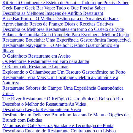
Kit Sushi Continente e Esteira de Sushi – Tudo o que Precisa Saber
Geek Bar e Geek Bar Vape: Tudo o Que Precisa Saber
Descubra as Melhores Imagens de Anfíbio Restaurant
Base Bar Porto – O Melhor Destino para os Amantes de Bares
Aproveitando Restos de Frango: Dicas e Receitas Criativas
Descubra os Melhores Restaurantes em torno do Castelo de Vide
Balança de Comida: Guia Completo Para Escolher a Melhor Opção
Restaurante Boucinha: Uma Experiência Gastronômica Inesquecível
Restaurante Navegante – O Melhor Destino Gastronômico em
Ílhavo
O Gafanhoto Restaurante em Aveiro
Os Melhores Restaurantes em Faro para Jantar
O Renomado Restaurante Lucimar
Explorando o Calhambeque: Um Tesouro Gastronômico no Porto
Restaurante Terra Mãe: Um Local que Celebra a Culinária e a
Natureza
Restaurante Sabores do Campo: Uma Experiência Gastronômica
Única
The River Restaurante: O Refúgio Gastronômico à Beira do Rio
Descubra o Melhor do Restaurante As Vides
Descubra o Legado Restaurante em Viseu
Desfrute de um Delicioso Brunch no Jacarandá: Menu e Opções de
Brunch com Bebidas
Máquinas de Café Saeco: Qualidade e Tecnologia de Ponta
Descubra o Encanto do Restaurante Contrabando em Lisboa