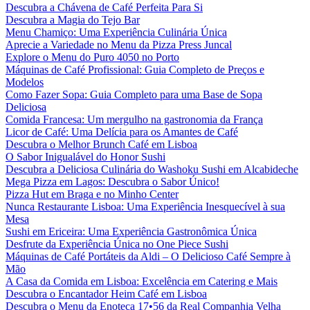
Descubra a Chávena de Café Perfeita Para Si
Descubra a Magia do Tejo Bar
Menu Chamiço: Uma Experiência Culinária Única
Aprecie a Variedade no Menu da Pizza Press Juncal
Explore o Menu do Puro 4050 no Porto
Máquinas de Café Profissional: Guia Completo de Preços e
Modelos
Como Fazer Sopa: Guia Completo para uma Base de Sopa
Deliciosa
Comida Francesa: Um mergulho na gastronomia da França
Licor de Café: Uma Delícia para os Amantes de Café
Descubra o Melhor Brunch Café em Lisboa
O Sabor Inigualável do Honor Sushi
Descubra a Deliciosa Culinária do Washoku Sushi em Alcabideche
Mega Pizza em Lagos: Descubra o Sabor Único!
Pizza Hut em Braga e no Minho Center
Nunca Restaurante Lisboa: Uma Experiência Inesquecível à sua
Mesa
Sushi em Ericeira: Uma Experiência Gastronômica Única
Desfrute da Experiência Única no One Piece Sushi
Máquinas de Café Portáteis da Aldi – O Delicioso Café Sempre à
Mão
A Casa da Comida em Lisboa: Excelência em Catering e Mais
Descubra o Encantador Heim Café em Lisboa
Descubra o Menu da Enoteca 17•56 da Real Companhia Velha