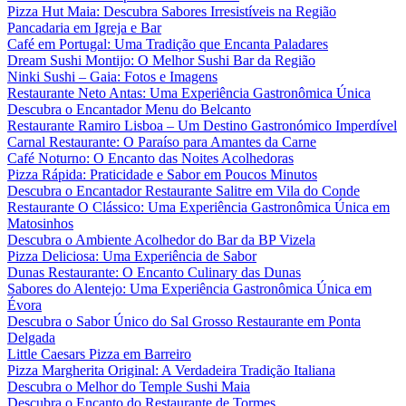
Pizza Hut Maia: Descubra Sabores Irresistíveis na Região
Pancadaria em Igreja e Bar
Café em Portugal: Uma Tradição que Encanta Paladares
Dream Sushi Montijo: O Melhor Sushi Bar da Região
Ninki Sushi – Gaia: Fotos e Imagens
Restaurante Neto Antas: Uma Experiência Gastronômica Única
Descubra o Encantador Menu do Belcanto
Restaurante Ramiro Lisboa – Um Destino Gastronómico Imperdível
Carnal Restaurante: O Paraíso para Amantes da Carne
Café Noturno: O Encanto das Noites Acolhedoras
Pizza Rápida: Praticidade e Sabor em Poucos Minutos
Descubra o Encantador Restaurante Salitre em Vila do Conde
Restaurante O Clássico: Uma Experiência Gastronômica Única em
Matosinhos
Descubra o Ambiente Acolhedor do Bar da BP Vizela
Pizza Deliciosa: Uma Experiência de Sabor
Dunas Restaurante: O Encanto Culinary das Dunas
Sabores do Alentejo: Uma Experiência Gastronômica Única em
Évora
Descubra o Sabor Único do Sal Grosso Restaurante em Ponta
Delgada
Little Caesars Pizza em Barreiro
Pizza Margherita Original: A Verdadeira Tradição Italiana
Descubra o Melhor do Temple Sushi Maia
Descubra o Encanto do Restaurante de Tormes