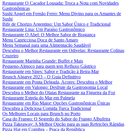
Restaurante O Caçador Lousada: Troca a Nota com Novidades
Gastronômicas
Sushi Angel em Fernão Ferro: Menu Divino para os Amantes de
Sushi
Bife de Chorizo Argentino: Um Sabor Único e Tradicional
Restaurante Lina: Um Paraíso Gastronômico
Restaurante O Abel: O Melhor Sabor de Bragança
Menu Capricciosa Doca de Santo Amaro
Menu Semanal para uma Alimentação Saudável
Descubra o Melhor Restaurante em Odivelas: Restaurante Colinas
Cruzeiro
Restaurante Marinha Grande: Buffet e Mais
Pequeno-Almoço para quem tem Refluxo Gástrico
Restaurante em Sines: Sabor e Tradição à Beira-Mar
Brunch Algarve 2023 – O Guia Definitivo
Restaurante em Ponta Delgada, Açores: Descubra o Melhor
Restaurante em Valongo: Desfrute da Gastronomia Local
Descubra o Melhor do Olaias Restaurante na Figueira da Foz
Restaurante Estrela do Mar em Palmela
Restaurante em Rio Maior: Opções Gastronômicas Únicas
Descubra a Deliciosa Comida Turca Tradicional
Os Melhores Locais para Brunch no Porto
Casa do Frango: O Segredo do Sabor do Frango Albufeira
Pizza Takeaway: A Melhor Opção para as suas Refeições Rápidas
Pizza Hut em Coimbra – Praça da República