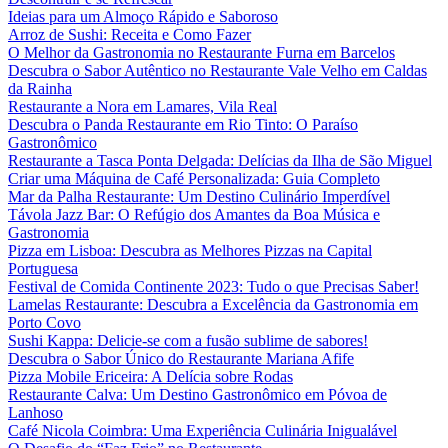
Ideias para um Almoço Rápido e Saboroso
Arroz de Sushi: Receita e Como Fazer
O Melhor da Gastronomia no Restaurante Furna em Barcelos
Descubra o Sabor Autêntico no Restaurante Vale Velho em Caldas
da Rainha
Restaurante a Nora em Lamares, Vila Real
Descubra o Panda Restaurante em Rio Tinto: O Paraíso
Gastronômico
Restaurante a Tasca Ponta Delgada: Delícias da Ilha de São Miguel
Criar uma Máquina de Café Personalizada: Guia Completo
Mar da Palha Restaurante: Um Destino Culinário Imperdível
Távola Jazz Bar: O Refúgio dos Amantes da Boa Música e
Gastronomia
Pizza em Lisboa: Descubra as Melhores Pizzas na Capital
Portuguesa
Festival de Comida Continente 2023: Tudo o que Precisas Saber!
Lamelas Restaurante: Descubra a Excelência da Gastronomia em
Porto Covo
Sushi Kappa: Delicie-se com a fusão sublime de sabores!
Descubra o Sabor Único do Restaurante Mariana Afife
Pizza Mobile Ericeira: A Delícia sobre Rodas
Restaurante Calva: Um Destino Gastronômico em Póvoa de
Lanhoso
Café Nicola Coimbra: Uma Experiência Culinária Inigualável