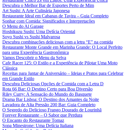
Restaurante Chico Zé em Lagos: Uma Experiência Única
Descubra o Melhor Bar de Esportes Perto de Mim
Art Sushi: A Arte Culinária Japonesa
Restaurante Ideal em Cabanas de Tavira – Guia Completo
Sonhar com Comida: Significados e Interpretações
O Menu do Al Garage
Hoshikuzu Sushi: Uma Delícia Oriental
Soyo Sushi vs Sushi Malvarosa
Descubra combinações deliciosas com a letra “E” na comida
Restaurante Monte Grande em Marinha Grande: O Local Perfeito
para uma Experiência Gastronômica
Vamos Descobrir o Menu da Selva
Cafe Racer 125: O Estilo e a Experiência de Pilotar Uma Moto
Clássica
Receitas para Jantar de Aniversário – Ideias e Pratos para Celebrar
em Grande Estilo
Descubra Deliciosas Opções de Comida com a Letra D
Rota 66 Bar: O Destino Certo para Boa Diversão
Riley Curry: A Sensação do Mundo do Basquete
Drama Bar Lisboa: O Destino dos Amantes da Noite
Lavadora de Alta Pressão 200 Bar: Guia Completo
O Segredo do Delicioso Frango Dourado de Lourinhã
Forever Restaurante – O Sabor que Perdura
O Encanto do Restaurante Tomaz
Sopa Minestrone: Uma Delícia Italiana