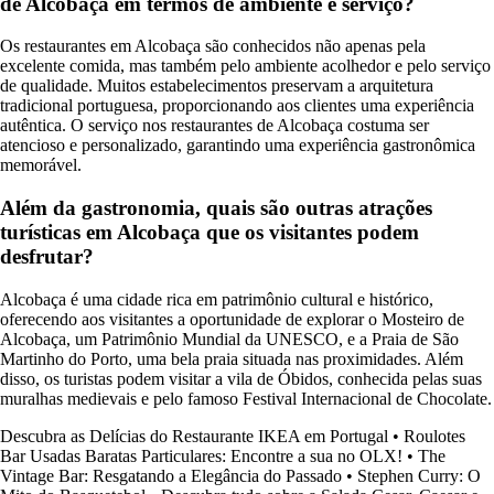
de Alcobaça em termos de ambiente e serviço?
Os restaurantes em Alcobaça são conhecidos não apenas pela
excelente comida, mas também pelo ambiente acolhedor e pelo serviço
de qualidade. Muitos estabelecimentos preservam a arquitetura
tradicional portuguesa, proporcionando aos clientes uma experiência
autêntica. O serviço nos restaurantes de Alcobaça costuma ser
atencioso e personalizado, garantindo uma experiência gastronômica
memorável.
Além da gastronomia, quais são outras atrações
turísticas em Alcobaça que os visitantes podem
desfrutar?
Alcobaça é uma cidade rica em patrimônio cultural e histórico,
oferecendo aos visitantes a oportunidade de explorar o Mosteiro de
Alcobaça, um Patrimônio Mundial da UNESCO, e a Praia de São
Martinho do Porto, uma bela praia situada nas proximidades. Além
disso, os turistas podem visitar a vila de Óbidos, conhecida pelas suas
muralhas medievais e pelo famoso Festival Internacional de Chocolate.
Descubra as Delícias do Restaurante IKEA em Portugal
•
Roulotes
Bar Usadas Baratas Particulares: Encontre a sua no OLX!
•
The
Vintage Bar: Resgatando a Elegância do Passado
•
Stephen Curry: O