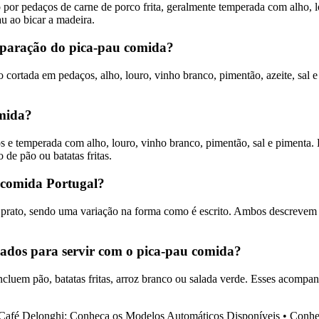
o por pedaços de carne de porco frita, geralmente temperada com alho,
 ao bicar a madeira.
preparação do pica-pau comida?
 cortada em pedaços, alho, louro, vinho branco, pimentão, azeite, sal 
omida?
 e temperada com alho, louro, vinho branco, pimentão, sal e pimenta. E
de pão ou batatas fritas.
u comida Portugal?
rato, sendo uma variação na forma como é escrito. Ambos descrevem a d
ados para servir com o pica-pau comida?
ncluem pão, batatas fritas, arroz branco ou salada verde. Esses acom
Café Delonghi: Conheça os Modelos Automáticos Disponíveis
•
Conhe