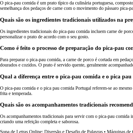
O pica-pau comida é um prato típico da culinária portuguesa, compost
semelhança dos pedaços de carne com o movimento do pássaro pica-pau
Quais são os ingredientes tradicionais utilizados na 
Os ingredientes tradicionais do pica-pau comida incluem carne de porco
personalizar o prato de acordo com o seu gosto.
Como é feito o processo de preparação do pica-pau c
Para preparar o pica-pau comida, a carne de porco é cortada em pedaços
dourados e cozidos. O prato é servido quente, geralmente acompanhado 
Qual a diferença entre o pica-pau comida e o pica pa
O pica-pau comida e o pica pau comida Portugal referem-se ao mesmo p
frita e temperada.
Quais são os acompanhamentos tradicionais recomend
Os acompanhamentos tradicionais para servir com o pica-pau comida i
criando uma refeição completa e saborosa.
Sopa de Letras Online: Diversão e Desafio de Palavras
•
Máquinas de 