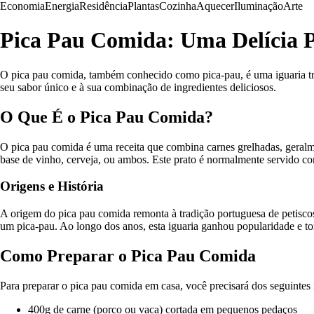
Economia
Energia
Residência
Plantas
Cozinha
Aquecer
Iluminação
Arte
Pica Pau Comida: Uma Delícia 
O pica pau comida, também conhecido como pica-pau, é uma iguaria tradi
seu sabor único e à sua combinação de ingredientes deliciosos.
O Que É o Pica Pau Comida?
O pica pau comida é uma receita que combina carnes grelhadas, geral
base de vinho, cerveja, ou ambos. Este prato é normalmente servido com
Origens e História
A origem do pica pau comida remonta à tradição portuguesa de petisco
um pica-pau. Ao longo dos anos, esta iguaria ganhou popularidade e to
Como Preparar o Pica Pau Comida
Para preparar o pica pau comida em casa, você precisará dos seguintes 
400g de carne (porco ou vaca) cortada em pequenos pedaços