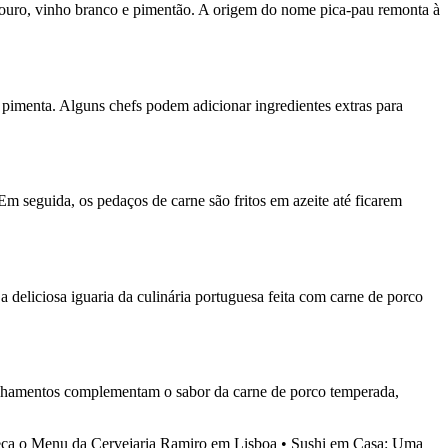
 louro, vinho branco e pimentão. A origem do nome pica-pau remonta à
e pimenta. Alguns chefs podem adicionar ingredientes extras para
m seguida, os pedaços de carne são fritos em azeite até ficarem
eliciosa iguaria da culinária portuguesa feita com carne de porco
panhamentos complementam o sabor da carne de porco temperada,
ça o Menu da Cervejaria Ramiro em Lisboa
•
Sushi em Casa: Uma