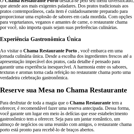
O
Chama Restaurante Porto
destaca-se pelo seu menu diversificado,
que atende aos mais exigentes paladares. Dos pratos tradicionais aos
pratos contemporâneos, cada item é cuidadosamente preparado para
proporcionar uma explosão de sabores em cada mordida. Com opções
para vegetarianos, veganos e amantes de carne, o restaurante chama
por você, não importa quais sejam suas preferências culinárias.
Experiência Gastronômica Única
Ao visitar o
Chama Restaurante Porto
, você embarca em uma
jornada culinária única. Desde a escolha dos ingredientes frescos até a
apresentação impecável dos pratos, cada detalhe é pensado para
garantir uma experiência inesquecível. A harmonia entre os sabores,
texturas e aromas torna cada refeição no restaurante chama porto uma
verdadeira celebração gastronômica.
Reserve sua Mesa no Chama Restaurante
Para desfrutar de toda a magia que o
Chama Restaurante
tem a
oferecer, é recomendável fazer uma reserva antecipada. Dessa forma,
você garante um lugar em meio às delícias que esse estabelecimento
gastronômico tem a oferecer. Seja para um jantar romântico, um
almoço de negócios ou uma reunião com amigos, o restaurante chama
porto está pronto para recebê-lo de braços abertos.