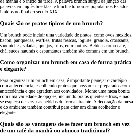
da manhã e o início da tarde. A palavra brunch surgiu da junção das
palavras em inglês breakfast e lunch e tornou-se popular nos Estados
Unidos no final do século XIX.
Quais são os pratos típicos de um brunch?
Um brunch pode incluir uma variedade de pratos, como ovos mexidos,
bacon, panquecas, waffles, frutas frescas, iogurte, granola, croissants,
sanduíches, saladas, queijos, frios, entre outros. Bebidas como café,
chá, sucos naturais e espumantes também são comuns em um brunch.
Como organizar um brunch em casa de forma prática
e elegante?
Para organizar um brunch em casa, é importante planejar o cardápio
com antecedência, escolhendo pratos que possam ser preparados com
antecedência e que agradem aos convidados. Monte uma mesa bonita
com uma variedade de opções, incluindo pratos quentes e frios, e não
se esqueça de servir as bebidas de forma atraente. A decoração da mesa
e do ambiente também contribui para criar um clima acolhedor e
elegante.
Quais são as vantagens de se fazer um brunch em vez
de um café da manhã ou almoço tradicional?