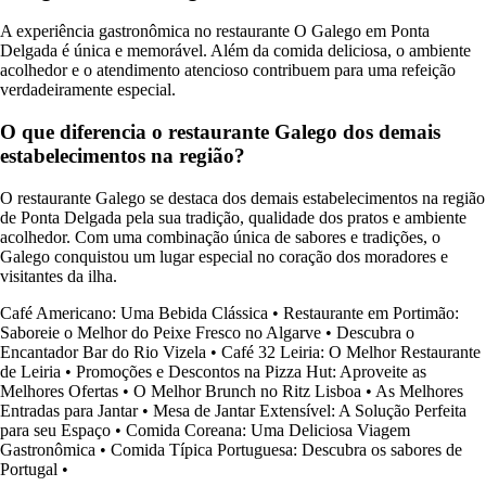
A experiência gastronômica no restaurante O Galego em Ponta
Delgada é única e memorável. Além da comida deliciosa, o ambiente
acolhedor e o atendimento atencioso contribuem para uma refeição
verdadeiramente especial.
O que diferencia o restaurante Galego dos demais
estabelecimentos na região?
O restaurante Galego se destaca dos demais estabelecimentos na região
de Ponta Delgada pela sua tradição, qualidade dos pratos e ambiente
acolhedor. Com uma combinação única de sabores e tradições, o
Galego conquistou um lugar especial no coração dos moradores e
visitantes da ilha.
Café Americano: Uma Bebida Clássica
•
Restaurante em Portimão:
Saboreie o Melhor do Peixe Fresco no Algarve
•
Descubra o
Encantador Bar do Rio Vizela
•
Café 32 Leiria: O Melhor Restaurante
de Leiria
•
Promoções e Descontos na Pizza Hut: Aproveite as
Melhores Ofertas
•
O Melhor Brunch no Ritz Lisboa
•
As Melhores
Entradas para Jantar
•
Mesa de Jantar Extensível: A Solução Perfeita
para seu Espaço
•
Comida Coreana: Uma Deliciosa Viagem
Gastronômica
•
Comida Típica Portuguesa: Descubra os sabores de
Portugal
•