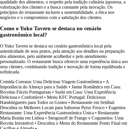
qualidade dos alimentos, o respeito pela tradição culinária japonesa, a
valorização dos clientes e a busca constante pela inovação. Os
princípios do restaurante incluem a sustentabilidade, a ética nos
negócios e o compromisso com a satisfação dos clientes.
Como o Yuko Tavern se destaca no cenário
gastronômico local?
O Yuko Tavern se destaca no cenário gastronômico local pela
autenticidade de seus pratos, pela atenção aos detalhes na preparação
dos alimentos, pelo ambiente acolhedor e pelo atendimento
personalizado. O restaurante busca oferecer uma experiência única aos
seus clientes, combinando tradição e inovação de forma equilibrada e
sofisticada.
Comida Coreana: Uma Deliciosa Viagem Gastronômica
•
A
Importância do Almoço para a Saúde
•
Jantar Romântico em Casa:
Receitas Fáceis Portuguesas
•
Sushi em Casa: Uma Experiência
Deliciosa e Confortável
•
Menu KFC Portugal: Deliciosos
Hambúrgueres para Todos os Gostos
•
Restaurante em Setúbal:
Descubra os Melhores Locais para Saborear Peixe Fresco
•
Eugenios
Restaurante: Uma Experiência Gastronómica Única
•
Restaurante
Maria Bonita em Lisboa
•
Strogonoff de Frango e Cogumelos: Uma
Receita Irresistível
•
Descubra o Menu do Restaurante Ponto Final em
Cacilhas e Almada
•