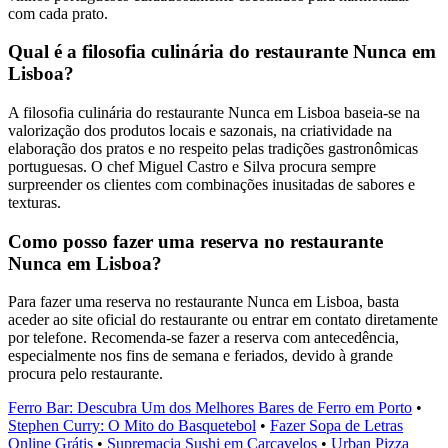
com cada prato.
Qual é a filosofia culinária do restaurante Nunca em
Lisboa?
A filosofia culinária do restaurante Nunca em Lisboa baseia-se na
valorização dos produtos locais e sazonais, na criatividade na
elaboração dos pratos e no respeito pelas tradições gastronômicas
portuguesas. O chef Miguel Castro e Silva procura sempre
surpreender os clientes com combinações inusitadas de sabores e
texturas.
Como posso fazer uma reserva no restaurante
Nunca em Lisboa?
Para fazer uma reserva no restaurante Nunca em Lisboa, basta
aceder ao site oficial do restaurante ou entrar em contato diretamente
por telefone. Recomenda-se fazer a reserva com antecedência,
especialmente nos fins de semana e feriados, devido à grande
procura pelo restaurante.
Ferro Bar: Descubra Um dos Melhores Bares de Ferro em Porto
•
Stephen Curry: O Mito do Basquetebol
•
Fazer Sopa de Letras
Online Grátis
•
Supremacia Sushi em Carcavelos
•
Urban Pizza