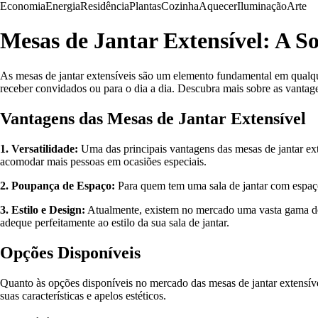
Economia
Energia
Residência
Plantas
Cozinha
Aquecer
Iluminação
Arte
Mesas de Jantar Extensível: A So
As mesas de jantar extensíveis são um elemento fundamental em qualqu
receber convidados ou para o dia a dia. Descubra mais sobre as vantag
Vantagens das Mesas de Jantar Extensível
1. Versatilidade:
Uma das principais vantagens das mesas de jantar exte
acomodar mais pessoas em ocasiões especiais.
2. Poupança de Espaço:
Para quem tem uma sala de jantar com espaço
3. Estilo e Design:
Atualmente, existem no mercado uma vasta gama de 
adeque perfeitamente ao estilo da sua sala de jantar.
Opções Disponíveis
Quanto às opções disponíveis no mercado das mesas de jantar extensív
suas características e apelos estéticos.