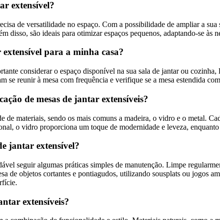
ar extensível?
recisa de versatilidade no espaço. Com a possibilidade de ampliar a s
ém disso, são ideais para otimizar espaços pequenos, adaptando-se às 
 extensível para a minha casa?
ortante considerar o espaço disponível na sua sala de jantar ou cozinh
 se reunir à mesa com frequência e verifique se a mesa estendida com
cação de mesas de jantar extensíveis?
de materiais, sendo os mais comuns a madeira, o vidro e o metal. Cada 
ional, o vidro proporciona um toque de modernidade e leveza, enquanto
 jantar extensível?
ndável seguir algumas práticas simples de manutenção. Limpe regularm
a de objetos cortantes e pontiagudos, utilizando sousplats ou jogos am
fície.
antar extensíveis?