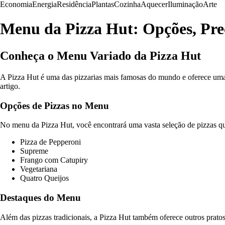
Economia
Energia
Residência
Plantas
Cozinha
Aquecer
Iluminação
Arte
Menu da Pizza Hut: Opções, Pre
Conheça o Menu Variado da Pizza Hut
A Pizza Hut é uma das pizzarias mais famosas do mundo e oferece uma v
artigo.
Opções de Pizzas no Menu
No menu da Pizza Hut, você encontrará uma vasta seleção de pizzas qu
Pizza de Pepperoni
Supreme
Frango com Catupiry
Vegetariana
Quatro Queijos
Destaques do Menu
Além das pizzas tradicionais, a Pizza Hut também oferece outros pratos