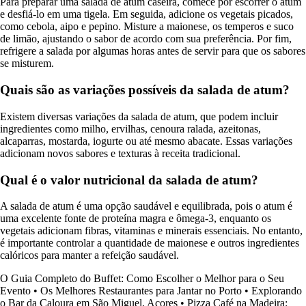
Para preparar uma salada de atum caseira, comece por escorrer o atum
e desfiá-lo em uma tigela. Em seguida, adicione os vegetais picados,
como cebola, aipo e pepino. Misture a maionese, os temperos e suco
de limão, ajustando o sabor de acordo com sua preferência. Por fim,
refrigere a salada por algumas horas antes de servir para que os sabores
se misturem.
Quais são as variações possíveis da salada de atum?
Existem diversas variações da salada de atum, que podem incluir
ingredientes como milho, ervilhas, cenoura ralada, azeitonas,
alcaparras, mostarda, iogurte ou até mesmo abacate. Essas variações
adicionam novos sabores e texturas à receita tradicional.
Qual é o valor nutricional da salada de atum?
A salada de atum é uma opção saudável e equilibrada, pois o atum é
uma excelente fonte de proteína magra e ômega-3, enquanto os
vegetais adicionam fibras, vitaminas e minerais essenciais. No entanto,
é importante controlar a quantidade de maionese e outros ingredientes
calóricos para manter a refeição saudável.
O Guia Completo do Buffet: Como Escolher o Melhor para o Seu
Evento
•
Os Melhores Restaurantes para Jantar no Porto
•
Explorando
o Bar da Caloura em São Miguel, Açores
•
Pizza Café na Madeira: