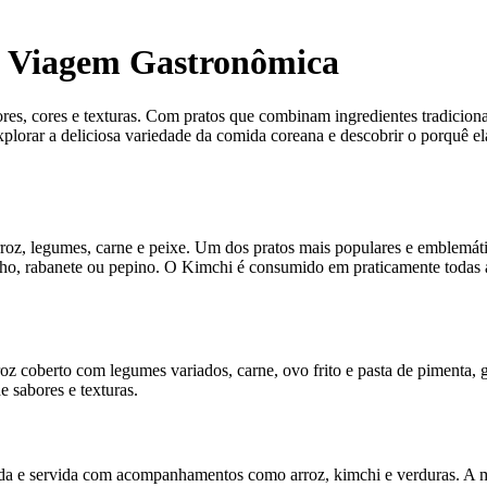
a Viagem Gastronômica
res, cores e texturas. Com pratos que combinam ingredientes tradiciona
plorar a deliciosa variedade da comida coreana e descobrir o porquê e
rroz, legumes, carne e peixe. Um dos pratos mais populares e emblemát
lho, rabanete ou pepino. O Kimchi é consumido em praticamente todas a
roz coberto com legumes variados, carne, ovo frito e pasta de pimenta,
 sabores e texturas.
hada e servida com acompanhamentos como arroz, kimchi e verduras. A