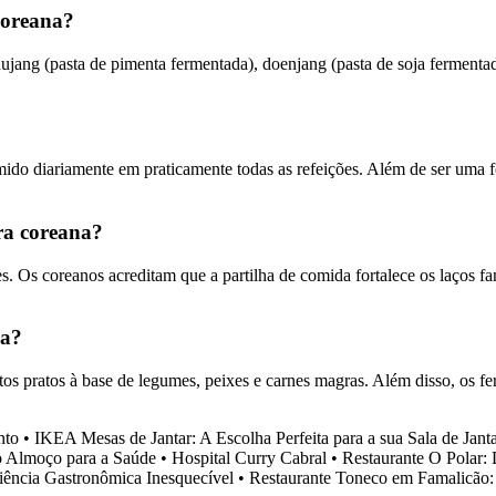
 coreana?
ang (pasta de pimenta fermentada), doenjang (pasta de soja fermentad
do diariamente em praticamente todas as refeições. Além de ser uma fo
ra coreana?
s. Os coreanos acreditam que a partilha de comida fortalece os laços fa
na?
os pratos à base de legumes, peixes e carnes magras. Além disso, os fe
nto
•
IKEA Mesas de Jantar: A Escolha Perfeita para a sua Sala de Jant
o Almoço para a Saúde
•
Hospital Curry Cabral
•
Restaurante O Polar:
iência Gastronômica Inesquecível
•
Restaurante Toneco em Famalicão