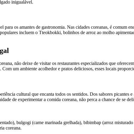
lgado inigualável.
ível para os amantes de gastronomia. Nas cidades coreanas, é comum en
ais populares incluem o Tteokbokki, bolinhos de arroz ao molho apime
gal
reana, não deixe de visitar os restaurantes especializados que oferecem
Com um ambiente acolhedor e pratos deliciosos, esses locais proporc
iência cultural que encanta todos os sentidos. Dos sabores picantes e 
dade de experimentar a comida coreana, não perca a chance de se delic
ntado), bulgogi (carne marinada grelhada), bibimbap (arroz misturado
ria coreana.