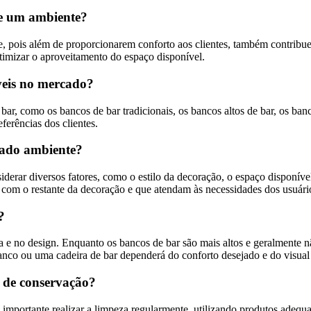
de um ambiente?
pois além de proporcionarem conforto aos clientes, também contribuem 
 otimizar o aproveitamento do espaço disponível.
íveis no mercado?
ar, como os bancos de bar tradicionais, os bancos altos de bar, os ban
ferências dos clientes.
nado ambiente?
derar diversos fatores, como o estilo da decoração, o espaço disponível,
com o restante da decoração e que atendam às necessidades dos usuári
?
tura e no design. Enquanto os bancos de bar são mais altos e geralmente
 banco ou uma cadeira de bar dependerá do conforto desejado e do visual
 de conservação?
mportante realizar a limpeza regularmente, utilizando produtos adequa