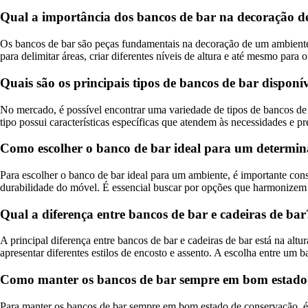
Qual a importância dos bancos de bar na decoração 
Os bancos de bar são peças fundamentais na decoração de um ambiente, 
para delimitar áreas, criar diferentes níveis de altura e até mesmo para
Quais são os principais tipos de bancos de bar dispon
No mercado, é possível encontrar uma variedade de tipos de bancos de b
tipo possui características específicas que atendem às necessidades e pre
Como escolher o banco de bar ideal para um determi
Para escolher o banco de bar ideal para um ambiente, é importante consi
durabilidade do móvel. É essencial buscar por opções que harmonizem 
Qual a diferença entre bancos de bar e cadeiras de bar
A principal diferença entre bancos de bar e cadeiras de bar está na al
apresentar diferentes estilos de encosto e assento. A escolha entre um
Como manter os bancos de bar sempre em bom estado
Para manter os bancos de bar sempre em bom estado de conservação, é i