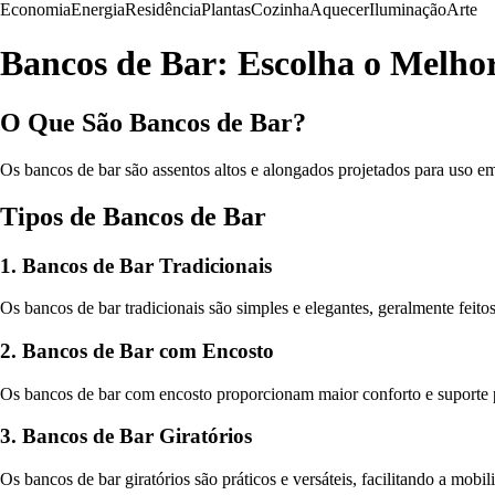
Economia
Energia
Residência
Plantas
Cozinha
Aquecer
Iluminação
Arte
Bancos de Bar: Escolha o Melho
O Que São Bancos de Bar?
Os bancos de bar são assentos altos e alongados projetados para uso e
Tipos de Bancos de Bar
1. Bancos de Bar Tradicionais
Os bancos de bar tradicionais são simples e elegantes, geralmente feito
2. Bancos de Bar com Encosto
Os bancos de bar com encosto proporcionam maior conforto e suporte p
3. Bancos de Bar Giratórios
Os bancos de bar giratórios são práticos e versáteis, facilitando a mob