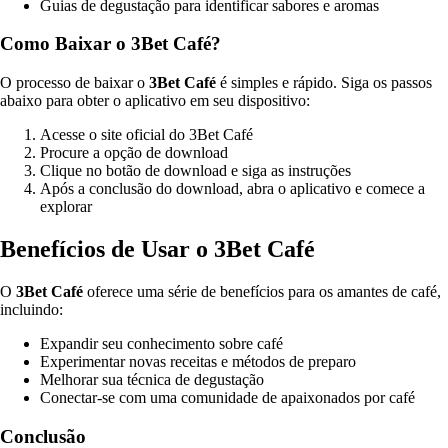
Guias de degustação para identificar sabores e aromas
Como Baixar o 3Bet Café?
O processo de baixar o
3Bet Café
é simples e rápido. Siga os passos
abaixo para obter o aplicativo em seu dispositivo:
Acesse o site oficial do 3Bet Café
Procure a opção de download
Clique no botão de download e siga as instruções
Após a conclusão do download, abra o aplicativo e comece a
explorar
Benefícios de Usar o 3Bet Café
O
3Bet Café
oferece uma série de benefícios para os amantes de café,
incluindo:
Expandir seu conhecimento sobre café
Experimentar novas receitas e métodos de preparo
Melhorar sua técnica de degustação
Conectar-se com uma comunidade de apaixonados por café
Conclusão