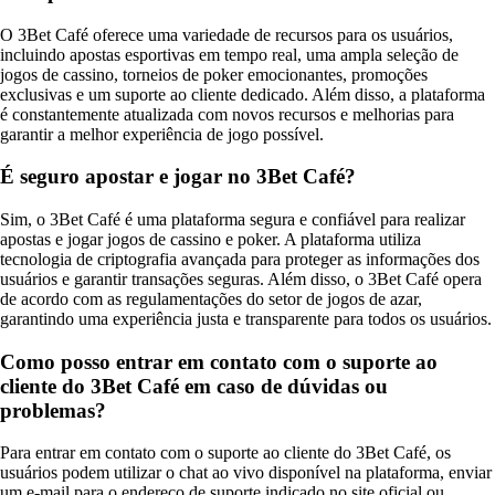
O 3Bet Café oferece uma variedade de recursos para os usuários,
incluindo apostas esportivas em tempo real, uma ampla seleção de
jogos de cassino, torneios de poker emocionantes, promoções
exclusivas e um suporte ao cliente dedicado. Além disso, a plataforma
é constantemente atualizada com novos recursos e melhorias para
garantir a melhor experiência de jogo possível.
É seguro apostar e jogar no 3Bet Café?
Sim, o 3Bet Café é uma plataforma segura e confiável para realizar
apostas e jogar jogos de cassino e poker. A plataforma utiliza
tecnologia de criptografia avançada para proteger as informações dos
usuários e garantir transações seguras. Além disso, o 3Bet Café opera
de acordo com as regulamentações do setor de jogos de azar,
garantindo uma experiência justa e transparente para todos os usuários.
Como posso entrar em contato com o suporte ao
cliente do 3Bet Café em caso de dúvidas ou
problemas?
Para entrar em contato com o suporte ao cliente do 3Bet Café, os
usuários podem utilizar o chat ao vivo disponível na plataforma, enviar
um e-mail para o endereço de suporte indicado no site oficial ou