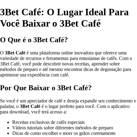
3Bet Café: O Lugar Ideal Para
Você Baixar o 3Bet Café
O Que é o 3Bet Café?
O
3Bet Café
é uma plataforma online inovadora que oferece uma
variedade de recursos e ferramentas para entusiastas de cafés. Com o
3Bet Café, você pode descobrir novas receitas, aprender sobre
métodos de preparo e até mesmo encontrar dicas de degustação para
aprimorar sua experiência com café.
Por Que Baixar o 3Bet Café?
Se você é um apreciador de café e deseja expandir seu conhecimento e
paladar, o
3Bet Café
é o lugar perfeito para você. Com o aplicativo
para download, você terá acesso a:
Receitas exclusivas de cafés especiais
Vídeos tutoriais sobre diferentes métodos de preparo
Dicas de como escolher e moer os grãos corretamente